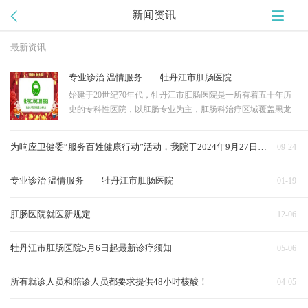
新闻资讯
最新资讯
专业诊治 温情服务——牡丹江市肛肠医院
始建于20世纪70年代，牡丹江市肛肠医院是一所有着五十年历
史的专科性医院，以肛肠专业为主，肛肠科治疗区域覆盖黑龙
江省及吉林省北部地区，一些国际友人也慕名前来诊治。2022
年医院门诊量达1万余人次，手术2000台次。 多年来紧紧围绕肛
为响应卫健委“服务百姓健康行动”活动，我院于2024年9月27日举办义诊活动。
09-24
肠科建设，医院业已成为我省东…
专业诊治 温情服务——牡丹江市肛肠医院
01-19
肛肠医院就医新规定
12-06
牡丹江市肛肠医院5月6日起最新诊疗须知
05-06
所有就诊人员和陪诊人员都要求提供48小时核酸！
04-05