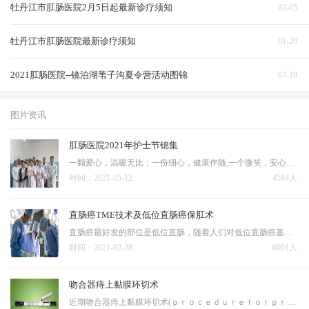
牡丹江市肛肠医院2月5日起最新诊疗须知
02-05
牡丹江市肛肠医院最新诊疗须知
01-29
2021肛肠医院--镜泊湖苇子沟夏令营活动图锦
07-19
图片资讯
肛肠医院2021年护士节锦集
一颗爱心，温暖无比；一份细心，健康伴随;一个微笑，安心踏实；医德仁厚，惠及千万；妙手解忧，春暖花开。512国际护士节来临之际，我院参加市里评选优秀护士王越、优秀护士长程娜娜。院里优秀护士：冯玉英、王天媛、孟庆庆、卜鑫、王伟佳、王玉萍。业务院长朱海成和护理部…
时间：2021-05-12
4584人
直肠癌TME技术及低位直肠癌保肛术
直肠癌最好发的部位是低位直肠，随着人们对低位直肠癌基础研究特别是全直肠系膜切除术(total mesorectal excision，TME)的广泛应用，在低位直肠癌中选择病例施行保肛术可以达到根治。
时间：2021-02-28
6001人
吻合器痔上黏膜环切术
近期吻合器痔上黏膜环切术(ｐｒｏｃｅｄｕｒｅｆｏｒｐｒｏｌａｐｓｅ ａｎｄｈｅｍｏｒｒｈｏｉｄ,ＰＰＨ)作为一种创新性的手术术式出现,从根本上改变了重度内痔的传统手术治疗风格,渐有取而代之之势。本院肛肠外科自2001年10月以来采用ＰＰＨ治疗重度痔518例,取得了满意…