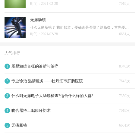
时间：2021-02-28
7019人
无痛肠镜
什么无痛肠镜？ 我们知道，要确诊是否得了结肠炎，首先要做肠镜检查。那么，到底什么是无痛肠镜。无痛肠镜说白了就是在做结肠镜检查时，由麻醉师给病人实施全身麻醉，使病人在浅睡眠状态下完成结肠镜的检查，对检查过程的痛苦和不适病人并不知晓，检查结束后病人…
时间：2021-02-28
6661人
人气排行
肠易激综合征的诊断与治疗
1
8340次
专业诊治 温情服务——牡丹江市肛肠医院
2
7643次
什么叫无痛电子大肠镜检查?适合什么样的人群?
3
7359次
吻合器痔上黏膜环切术
4
7019次
无痛肠镜
5
6661次